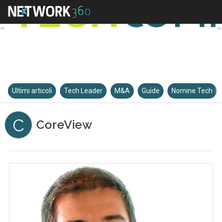
Ultimi articoli
Tech Leader
M&A
Guide
Nomine Tech
C
CoreView