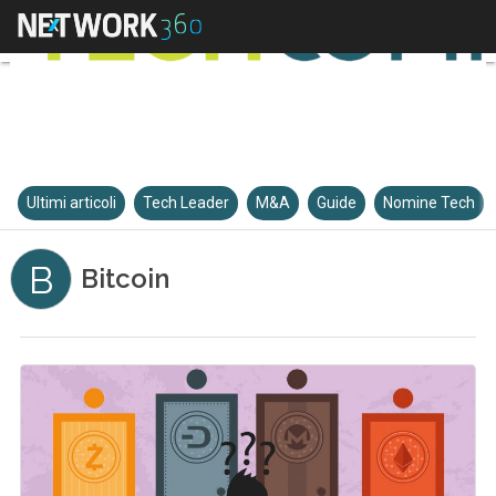
Ultimi articoli
Tech Leader
M&A
Guide
Nomine Tech
B
Bitcoin