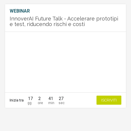
WEBINAR
InnoverAI Future Talk - Accelerare prototipi
e test, riducendo rischi e costi
17
2
41
27
Inizia tra
ISCRIVITI