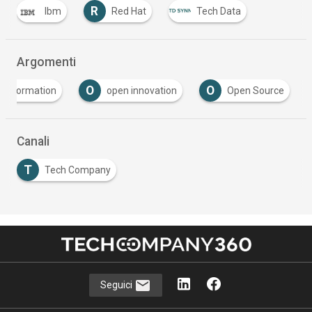
R
Ibm
Red Hat
Tech Data
Argomenti
O
O
ransformation
open innovation
Open Source
Canali
T
Tech Company
Seguici