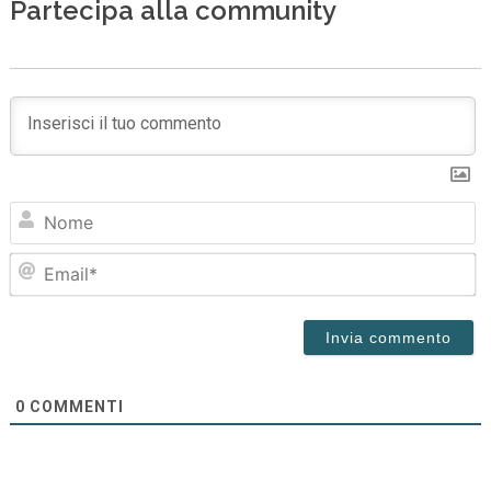
Partecipa alla community
N
Em
0
COMMENTI