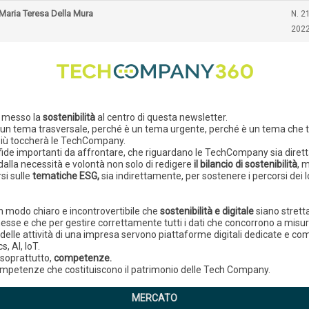
Maria Teresa Della Mura
N. 2
202
 messo la
sostenibilità
al centro di questa newsletter.
un tema trasversale, perché è un tema urgente, perché è un tema che 
iù toccherà le TechCompany.
fide importanti da affrontare, che riguardano le TechCompany sia dire
 dalla necessità e volontà non solo di redigere
il bilancio di sostenibilità
, 
si sulle
tematiche ESG,
sia indirettamente, per sostenere i percorsi dei l
 modo chiaro e incontrovertibile che
sostenibilità e digitale
siano stret
esse e che per gestire correttamente tutti i dati che concorrono a misu
 delle attività di una impresa servono piattaforme digitali dedicate e c
cs, AI, IoT.
soprattutto,
competenze.
mpetenze che costituiscono il patrimonio delle Tech Company.
MERCATO