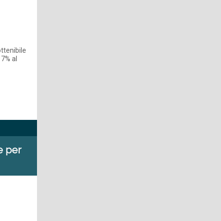
ottenibile
 7% al
e per