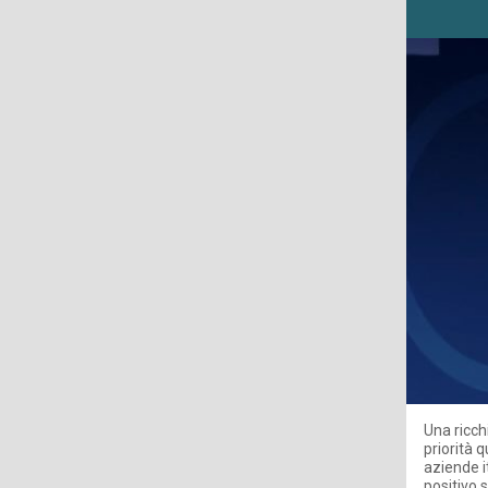
Una ricch
priorità q
aziende i
positivo 