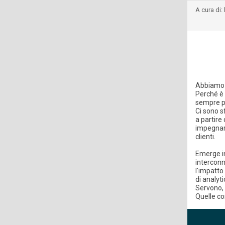
A cura di:
Abbiamo
Perché è 
sempre p
Ci sono s
a partire
impegnar
clienti.
Emerge in
interconn
l'impatto
di analyti
Servono, 
Quelle co