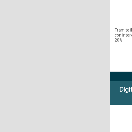
Tramite il
con inter
20%
Digi