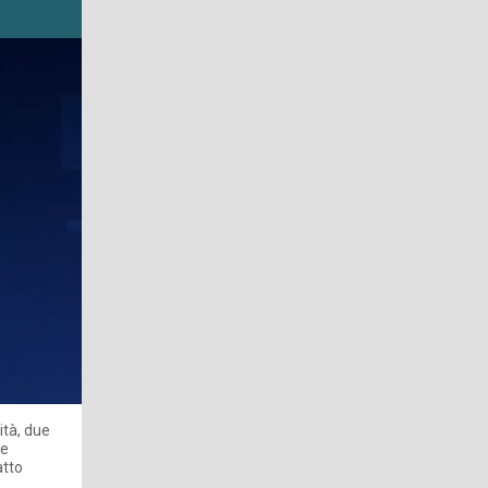
ità, due
le
atto