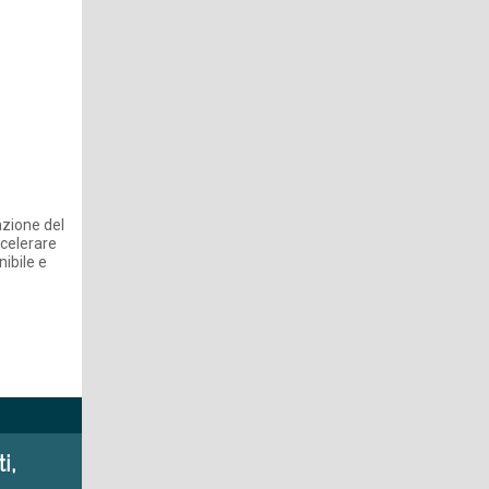
azione del
ccelerare
ibile e
i,