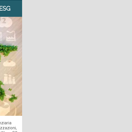
 ESG
nziaria
izzazioni,