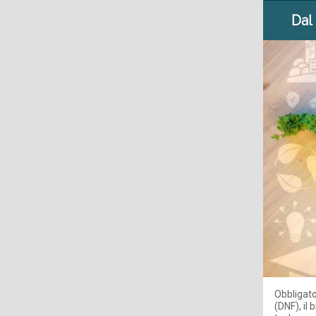
Dal
Obbligato
(DNF), il 