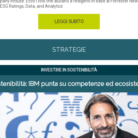
any incluse. Ecco i tool che aiutano a redigerlo in base al Forrester N
ESG Ratings, Data, and Analytics
LEGGI SUBITO
STRATEGIE
INVESTIRE IN SOSTENIBILITÀ
tenibilità: IBM punta su competenze ed ecosis