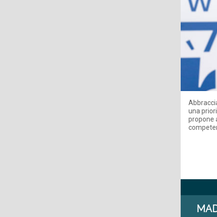
Abbraccia
una prior
propone a
compete
MADE