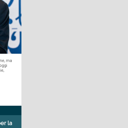
one, ma
oggi
ie,
er la