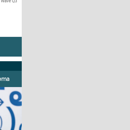
ew Wave Q3
tema