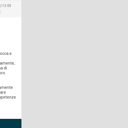
1| 12 05
2
tocca e
ttamente,
ma di
oro
tamente
rare
ompetenze