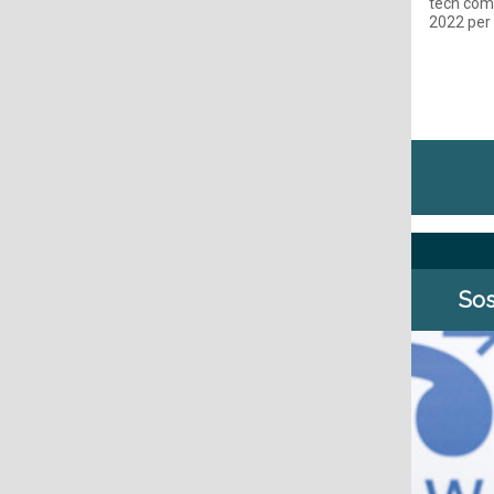
tech comp
2022 per 
Sos