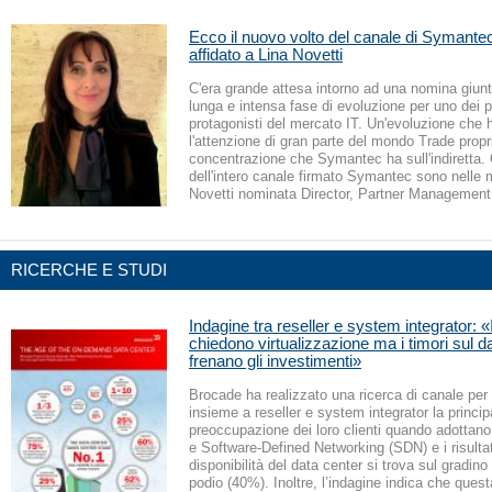
Ecco il nuovo volto del canale di Symantec
affidato a Lina Novetti
C'era grande attesa intorno ad una nomina giun
lunga e intensa fase di evoluzione per uno dei pr
protagonisti del mercato IT. Un'evoluzione che 
l'attenzione di gran parte del mondo Trade propri
concentrazione che Symantec ha sull'indiretta. O
dell'intero canale firmato Symantec sono nelle 
Novetti nominata Director, Partner Manageme
RICERCHE E STUDI
Indagine tra reseller e system integrator: «I
chiedono virtualizzazione ma i timori sul d
frenano gli investimenti»
Brocade ha realizzato una ricerca di canale pe
insieme a reseller e system integrator la princip
preoccupazione dei loro clienti quando adottano
e Software-Defined Networking (SDN) e i risultat
disponibilità del data center si trova sul gradino 
podio (40%). Inoltre, l’indagine indica che quest