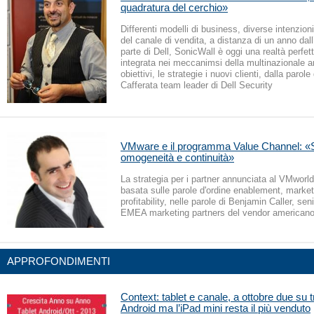
quadratura del cerchio»
Differenti modelli di business, diverse intenzion
del canale di vendita, a distanza di un anno dal
parte di Dell, SonicWall è oggi una realtà perfe
integrata nei meccanimsi della multinazionale a
obiettivi, le strategie i nuovi clienti, dalla parole
Cafferata team leader di Dell Security
VMware e il programma Value Channel: «S
omogeneità e continuità»
La strategia per i partner annunciata al VMworl
basata sulle parole d'ordine enablement, market
profitability, nelle parole di Benjamin Caller, seni
EMEA marketing partners del vendor american
APPROFONDIMENTI
Context: tablet e canale, a ottobre due su 
Android ma l’iPad mini resta il più venduto