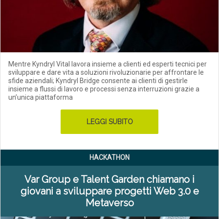
Mentre Kyndryl Vital lavora insieme a clienti ed esperti tecnici per
sviluppare e dare vita a soluzioni rivoluzionarie per affrontare le
sfide aziendali; Kyndryl Bridge consente ai clienti di gestirle
insieme a flussi di lavoro e processi senza interruzioni grazie a
un’unica piattaforma
LEGGI SUBITO
HACKATHON
Var Group e Talent Garden chiamano i
giovani a sviluppare progetti Web 3.0 e
Metaverso