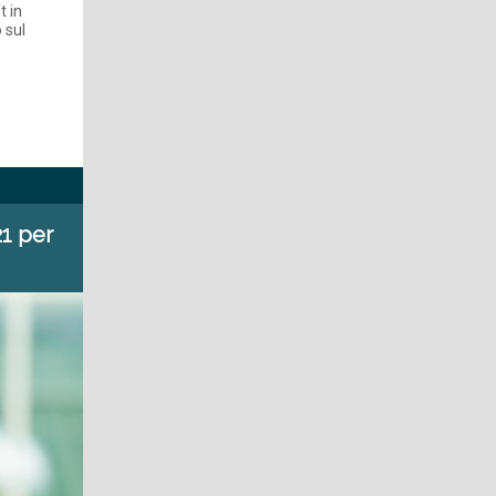
t in
 sul
21 per