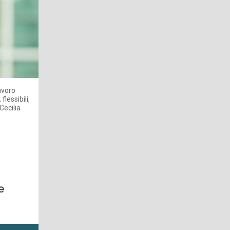
lavoro
flessibili,
Cecilia
e