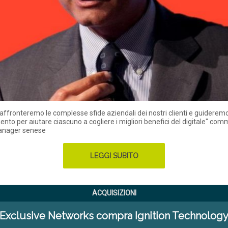
affronteremo le complesse sfide aziendali dei nostri clienti e guideremo 
to per aiutare ciascuno a cogliere i migliori benefici del digitale" comm
anager senese
LEGGI SUBITO
ACQUISIZIONI
Exclusive Networks compra Ignition Technolog