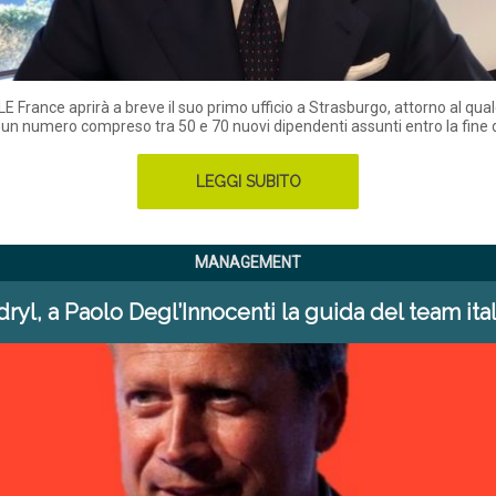
France aprirà a breve il suo primo ufficio a Strasburgo, attorno al qua
 un numero compreso tra 50 e 70 nuovi dipendenti assunti entro la fine 
LEGGI SUBITO
MANAGEMENT
ryl, a Paolo Degl’Innocenti la guida del team ita