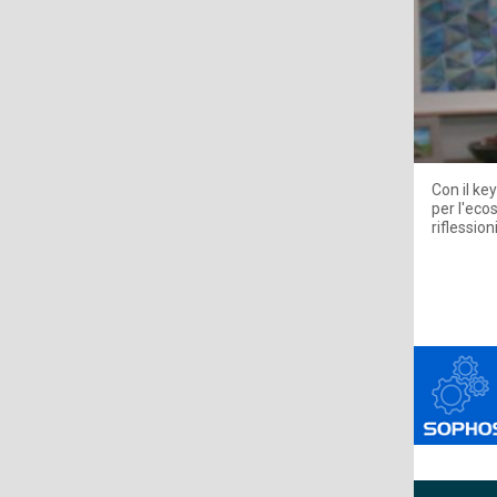
Con il ke
per l'eco
riflessio