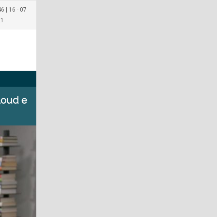
6 | 16 - 07
21
loud e