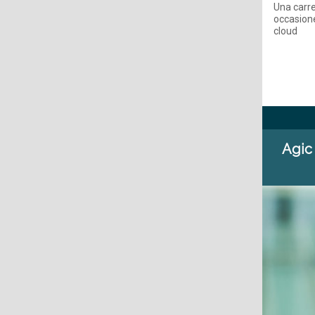
Una carre
occasione
cloud
Agic 