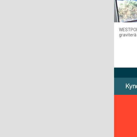
WESTPOLE 
graviterà
Kynd