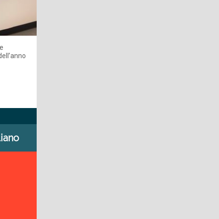
le
dell’anno
liano