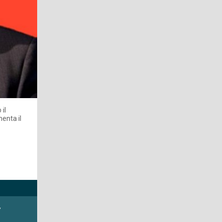
il
enta il
y