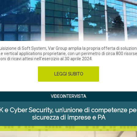
uisizione di Soft System, Var Group amplia la propria offerta di soluzion
e vertical applications proprietarie, con un perimetro di circa 800 risor
oni di ricavi attesi nell’esercizio al 30 aprile 2024
LEGGI SUBITO
VIDEOINTERVISTA
K e Cyber Security, un’unione di competenze per
sicurezza di imprese e PA