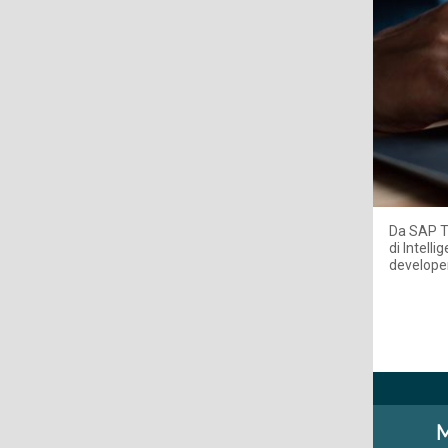
Da SAP Te
di Intell
developer
M