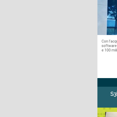
Con l’acq
software 
e 100 mili
S3