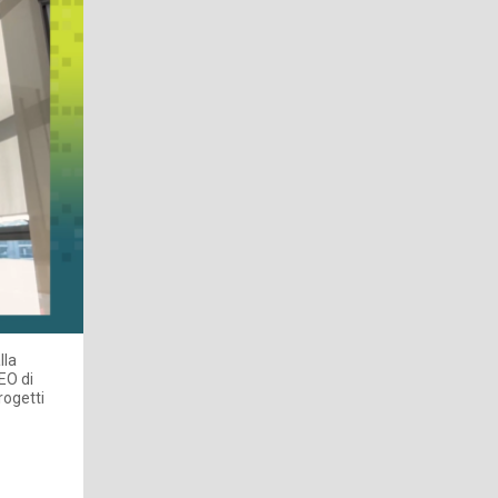
lla
EO di
rogetti