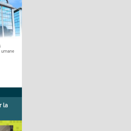
i
se umane
 la