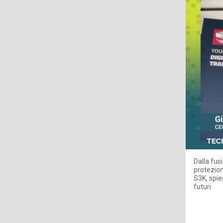
Dalla fus
protezion
S3K, spieg
futuri