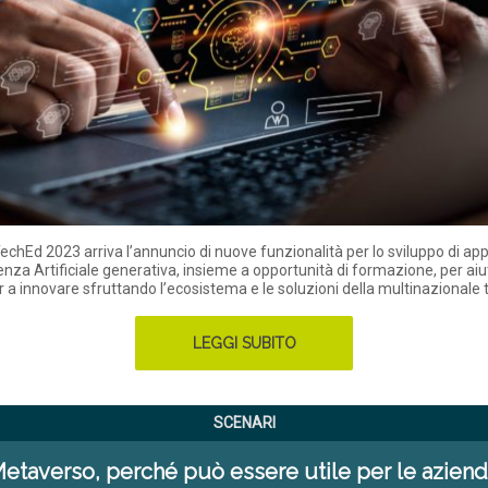
chEd 2023 arriva l’annuncio di nuove funzionalità per lo sviluppo di app
igenza Artificiale generativa, insieme a opportunità di formazione, per aiu
 a innovare sfruttando l’ecosistema e le soluzioni della multinazionale
LEGGI SUBITO
SCENARI
etaverso, perché può essere utile per le azien