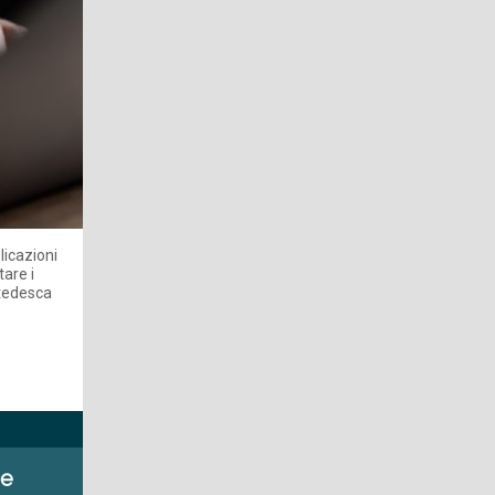
licazioni
tare i
 tedesca
de