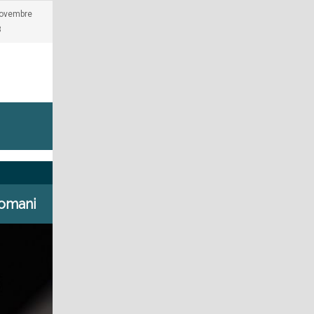
novembre
3
domani