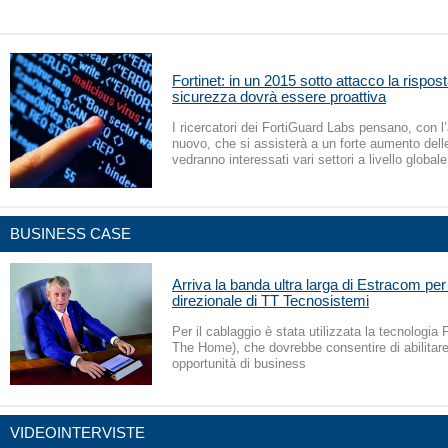
Fortinet: in un 2015 sotto attacco la rispost
sicurezza dovrà essere proattiva
I ricercatori dei FortiGuard Labs pensano, con l’
nuovo, che si assisterà a un forte aumento del
vedranno interessati vari settori a livello globale
BUSINESS CASE
Arriva la banda ultra larga di Estracom per 
direzionale di TT Tecnosistemi
Per il cablaggio è stata utilizzata la tecnologia
The Home), che dovrebbe consentire di abilitar
opportunità di business
VIDEOINTERVISTE