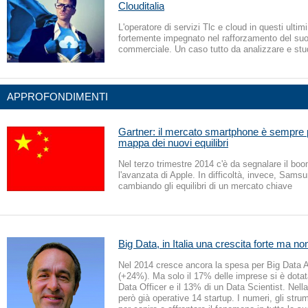
Clouditalia
L'operatore di servizi Tlc e cloud in questi ultim
fortemente impegnato nel rafforzamento del su
commerciale. Un caso tutto da analizzare e stu
APPROFONDIMENTI
Gartner: il mercato smartphone è sempre p
mappa dei nuovi equilibri
Nel terzo trimestre 2014 c'è da segnalare il bo
l'avanzata di Apple. In difficoltà, invece, Sams
cambiando gli equilibri di un mercato chiave
Big Data, in Italia una crescita forte ma non
Nel 2014 cresce ancora la spesa per Big Data A
(+24%). Ma solo il 17% delle imprese si è dotat
Data Officer e il 13% di un Data Scientist. Nell
però già operative 14 startup. I numeri, gli strum