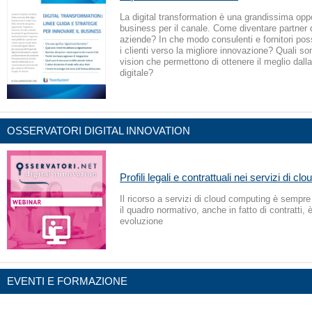
La digital transformation è una grandissima oppo
business per il canale. Come diventare partner di
aziende? In che modo consulenti e fornitori pos
i clienti verso la migliore innovazione? Quali so
vision che permettono di ottenere il meglio dalla
digitale?
OSSERVATORI DIGITAL INNOVATION
Profili legali e contrattuali nei servizi di c
Il ricorso a servizi di cloud computing è sempre
il quadro normativo, anche in fatto di contratti, 
evoluzione
EVENTI E FORMAZIONE