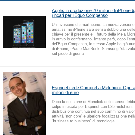
Apple: in produzione 70 milioni di iPhone 
rincari per l’Equo Compenso
Un’invasione di smarthpone. La nuova versione
amatissimo iPhone sarà senza dubbio una del
chiave per il presente e il futuro della Mela Mor
in arrivo lo confermano. Intanto però, dopo l’ent
del’Equo Compenso, la stessa Apple ha già aum
di iPhone, iPad e MacBook. Samsung "sta valu
sul piede di guerra
Esprinet cede Comprel a Melchioni. Opera
milioni di euro
Dopo la cessione di Monclick dello scroso febb
colpo in uscita per Esprinet con b2b melchioni. 
distribuzione continua nel suo cammino di valor
attività “non core” e ulteriore focalizzazione nell
“business to business” di tecnologia