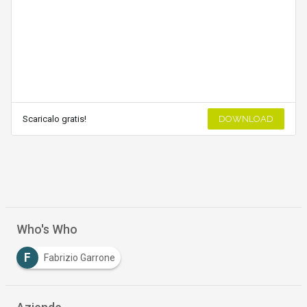
Scaricalo gratis!
DOWNLOAD
Who's Who
F
Fabrizio Garrone