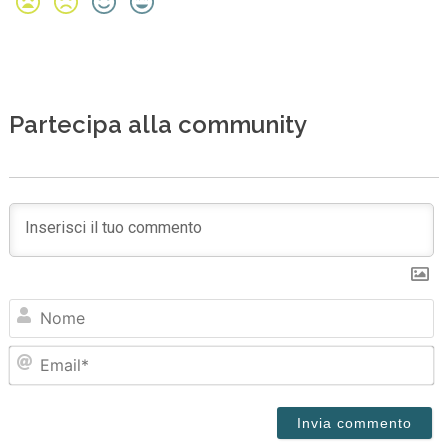
Partecipa alla community
N
Em