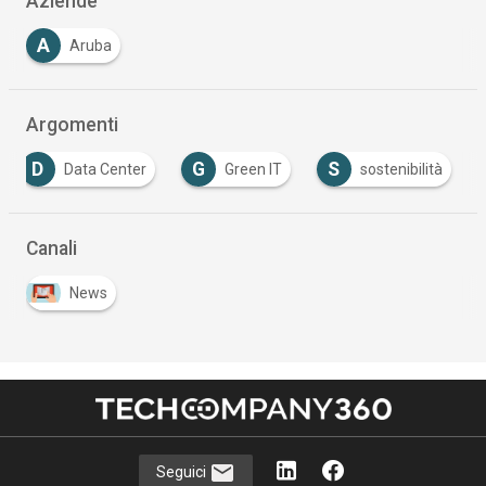
Aziende
A
Aruba
Argomenti
D
G
S
Data Center
Green IT
sostenibilità
…
Canali
News
Seguici