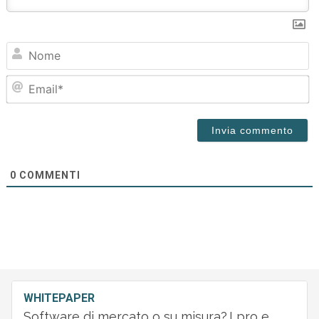
N
Em
0
COMMENTI
WHITEPAPER
Software di mercato o su misura? I pro e