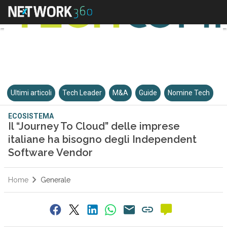
Ultimi articoli
Tech Leader
M&A
Guide
Nomine Tech
ECOSISTEMA
Il “Journey To Cloud” delle imprese
italiane ha bisogno degli Independent
Software Vendor
Home
Generale