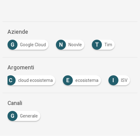
Aziende
G
N
T
Google Cloud
Noovle
Tim
Argomenti
C
E
I
cloud ecosistema
ecosistema
ISV
Canali
G
Generale