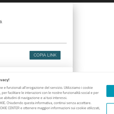
i.
COPIA LINK
ivacy!
i.
e e funzionali all’erogazione del servizio. Utilizziamo i cookie
er facilitare le interazioni con le nostre funzionalità social e per
e abitudini di navigazione e ai tuoi interessi.
KIE. Chiudendo questa informativa, continui senza accettare.
KIE CENTER e ottenere maggiori informazioni sui cookie utilizzati,