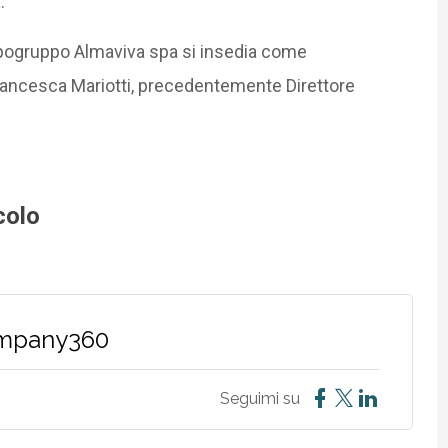
.
apogruppo Almaviva spa si insedia come
rancesca Mariotti, precedentemente Direttore
colo
ompany360
Seguimi su