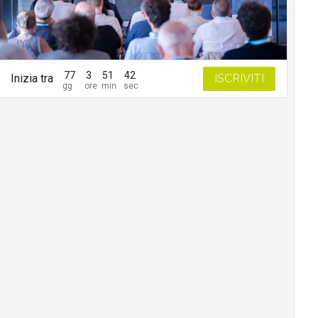
77
3
51
41
Inizia tra
ISCRIVITI