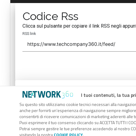
Codice Rss
Clicca sul pulsante per copiare il link RSS negli appunt
RSS link
Codice Rss
I tuoi contenuti, la tua pr
Clicca sul pulsante per copiare il link RSS negli appunt
Su questo sito utilizziamo cookie tecnici necessari alla navigazion
anche per fornirti un’esperienza di navigazione sempre migliore, p
RSS link
consentirti di ricevere comunicazioni di marketing aderenti alle tu
Puoi esprimere il tuo consenso cliccando su ACCETTA TUTTI I COO
Potrai sempre gestire le tue preferenze accedendo al nostro COO
visitando la nostra
COOKIE POLICY
.