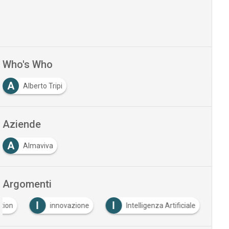
Who's Who
A
Alberto Tripi
Aziende
A
Almaviva
Argomenti
I
I
ation
innovazione
Intelligenza Artificiale