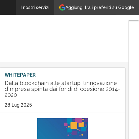
Aggiungi tra i preferiti su Google
lmaviva: ricavi + 8% a oltre 1 miliardo di euro
I nostri servizi
Ultimi
articoli
Tech
Leader
M&A
Guide
Nomine
Tech
WHITEPAPER
Dalla blockchain alle startup: l’innovazione
d’impresa spinta dai fondi di coesione 2014-
2020
28 Lug 2025