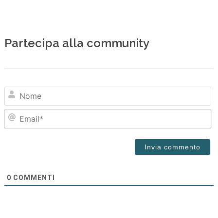
Partecipa alla community
N
Em
0
COMMENTI