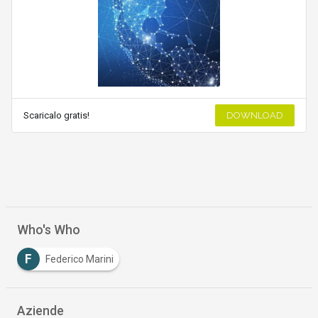
Scaricalo gratis!
DOWNLOAD
Who's Who
F
Federico Marini
Aziende