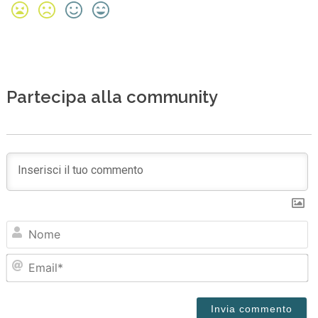
Partecipa alla community
N
Em