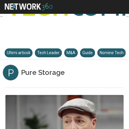
Ultimi articoli
Tech Leader
M&A
Guide
Nomine Tech
P
Pure Storage