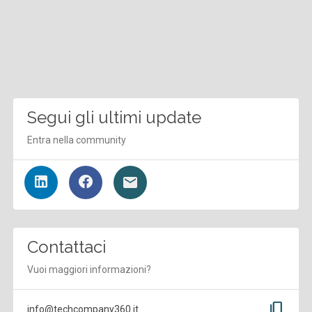
Segui gli ultimi update
Entra nella community
Contattaci
Vuoi maggiori informazioni?
content_copy
info@techcompany360.it